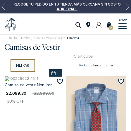
RECOGE TU PEDIDO EN TU TIENDA MÁS CERCANA SIN COSTO
ADICIONAL.
0
Camisas
Hombre
Ropa
Camisas de Vestir
Cuadros
Camisas de Vestir
de
vestir
5 artículos
FILTRAR
+
Camisa de vestir Non Iron
XN $2,099.30
MXN $2,999.00