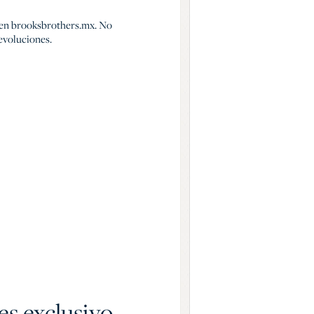
o en brooksbrothers.mx. No
evoluciones.
es exclusivo