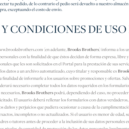
lectar tu pedido, de lo contrario el pedio será devuelto a nuestro almacén
ra, exceptuando el costo de envío.
Y CONDICIONES DE USO 
www.brooksbrothers.com (en adelante,
Brooks Brothers
) informa a los u
ersonales con la finalidad de que éstos decidan de forma expresa, libre y v
onales que les son solicitados en el Portal para la prestación de sus servi
 los datos a un archivo automatizado, cuyo titular y responsable es
Brook
 finalidad de informarle a los usuarios sobre promociones y ofertas. Sal
iderará necesario completar todos los datos requeridos en los formulario
 necesarios,
Brooks Brothers
podrá, dependiendo del caso, no proceder a
icitado. El usuario deberá rellenar los formularios con datos verdaderos,
os daños y perjuicios que pudiera ocasionar a causa de la cumplimentaci
exactos, incompletos o no actualizados. Si el usuario es menor de edad, s
res o tutores antes de proceder a la inclusión de sus datos personales en
os niveles de seguridad de protección de los datos personales legalment