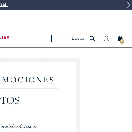
NAL.
AJAS
0
MI CUENTA
MIS PEDIDOS
MIS FAVORITOS
ROMOCIONES
CTOS
 y brooksbrothers.mx