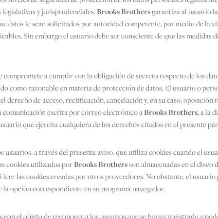
legislativas y jurisprudenciales.
Brooks Brothers
garantiza al usuario l
que éstos le sean solicitados por autoridad competente, por medio de la 
licables. Sin embargo el usuario debe ser consciente de que las medidas 
e compromete a cumplir con la obligación de secreto respecto de los dat
ido como razonable en materia de protección de datos. El usuario o pers
l derecho de acceso, rectificación, cancelación y, en su caso, oposición 
a comunicación escrita por correo electrónico a
Brooks Brothers,
a la d
 usuario que ejercita cualquiera de los derechos citados en el presente pár
 usuarios, a través del presente aviso, que utiliza cookies cuando el usua
Las cookies utilizados por
Brooks Brothers
son almacenadas en el disco 
ni leer las cookies creadas por otros proveedores. No obstante, el usuari
de la opción correspondiente en su programa navegador.
es con el objeto de reconocer a los usuarios que se hayan registrado y pod