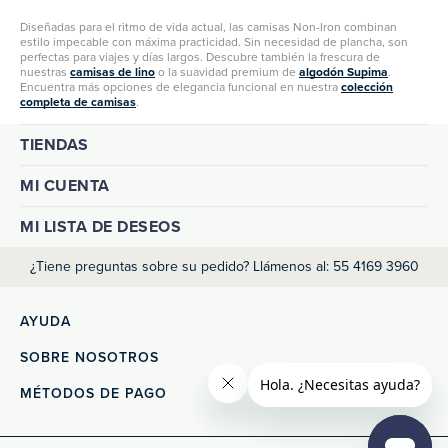
Diseñadas para el ritmo de vida actual, las camisas Non-Iron combinan
estilo impecable con máxima practicidad. Sin necesidad de plancha, son
perfectas para viajes y días largos. Descubre también la frescura de
nuestras
camisas de lino
o la suavidad premium de
algodón Supima
.
Encuentra más opciones de elegancia funcional en nuestra
colección
completa de camisas
.
TIENDAS
MI CUENTA
MI LISTA DE DESEOS
¿Tiene preguntas sobre su pedido? Llámenos al: 55 4169 3960
AYUDA
SOBRE NOSOTROS
MÉTODOS DE PAGO