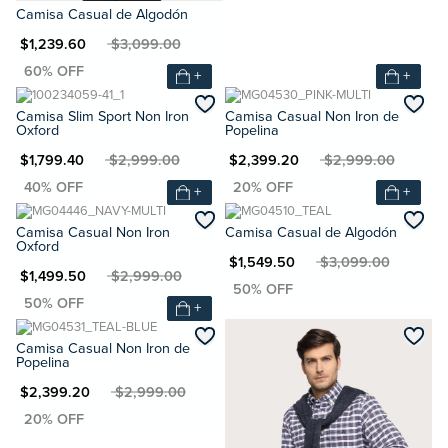
Camisa Casual de Algodón
N $1,239.60
MXN $3,099.00
+
+
Camisa Slim Sport Non Iron
Camisa Casual Non Iron de
Oxford
Popelina
N $1,799.40
MXN $2,999.00
MXN $2,399.20
MXN $2,999.00
+
+
Camisa Casual Non Iron
Camisa Casual de Algodón
Oxford
MXN $1,549.50
MXN $3,099.00
N $1,499.50
MXN $2,999.00
+
Camisa Casual Non Iron de
Popelina
XN $2,399.20
MXN $2,999.00