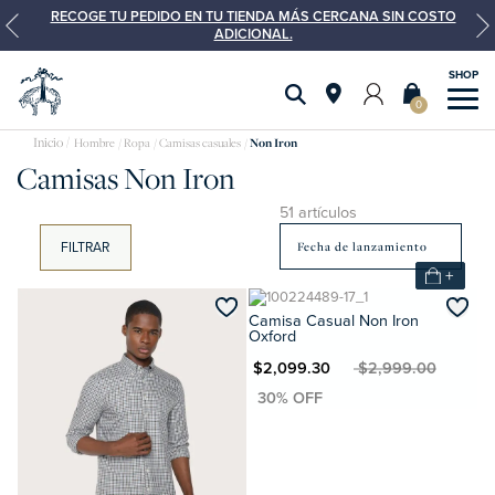
RECOGE TU PEDIDO EN TU TIENDA MÁS CERCANA SIN COSTO
ADICIONAL.
0
Hombre
Ropa
Camisas casuales
Non Iron
Camisas Non Iron
51 artículos
FILTRAR
+
Camisa Casual Non Iron
Oxford
MXN $2,099.30
MXN $2,999.00