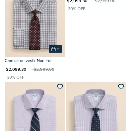
MXN $2,099.30
MXN $2,999.00
+
Camisa de vestir Non Iron
XN $2,099.30
MXN $2,999.00