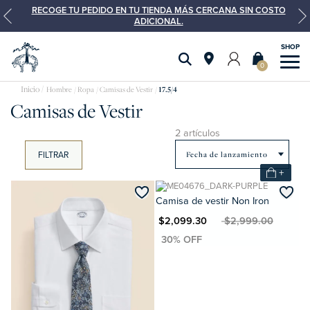
RECOGE TU PEDIDO EN TU TIENDA MÁS CERCANA SIN COSTO
ADICIONAL.
0
Camisas
Hombre
Ropa
Camisas de Vestir
17.5/4
Camisas de Vestir
de
vestir
2 artículos
FILTRAR
+
Camisa de vestir Non Iron
MXN $2,099.30
MXN $2,999.00