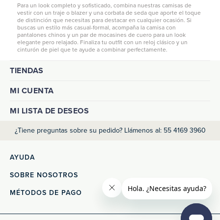
Para un look completo y sofisticado, combina nuestras camisas de
vestir con un traje o blazer y una corbata de seda que aporte el toque
de distinción que necesitas para destacar en cualquier ocasión. Si
buscas un estilo más casual-formal, acompaña la camisa con
pantalones chinos
y un par de mocasines de cuero para un look
elegante pero relajado. Finaliza tu outfit con un reloj clásico y un
cinturón de piel que te ayude a combinar perfectamente.
TIENDAS
MI CUENTA
MI LISTA DE DESEOS
¿Tiene preguntas sobre su pedido? Llámenos al: 55 4169 3960
AYUDA
SOBRE NOSOTROS
MÉTODOS DE PAGO