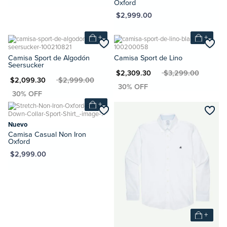
Oxford
MXN $2,999.00
+
+
Camisa Sport de Algodón
Camisa Sport de Lino
Seersucker
MXN $2,309.30
MXN $3,299.00
XN $2,099.30
MXN $2,999.00
+
Nuevo
Camisa Casual Non Iron
Oxford
XN $2,999.00
+