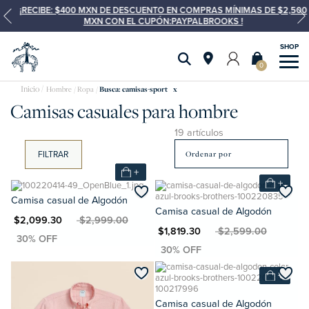
¡RECIBE: $400 MXN DE DESCUENTO EN COMPRAS MÍNIMAS DE $2,500
MXN CON EL CUPÓN:PAYPALBROOKS !
0
Hombre
Ropa
Busca: camisas-sport
x
Camisas casuales para hombre
19 artículos
FILTRAR
+
+
Camisa casual de Algodón
Camisa casual de Algodón
XN $2,099.30
MXN $2,999.00
MXN $1,819.30
MXN $2,599.00
+
Camisa casual de Algodón