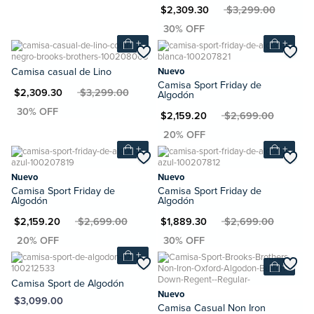
MXN $2,309.30
MXN $3,299.00
+
+
Camisa casual de Lino
Nuevo
Camisa Sport Friday de
XN $2,309.30
MXN $3,299.00
Algodón
MXN $2,159.20
MXN $2,699.00
+
+
Nuevo
Nuevo
Camisa Sport Friday de
Camisa Sport Friday de
Algodón
Algodón
N $2,159.20
MXN $2,699.00
MXN $1,889.30
MXN $2,699.00
+
+
Camisa Sport de Algodón
Nuevo
XN $3,099.00
Camisa Casual Non Iron