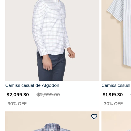
Camisa casual de Algodón
Camisa casual
XN $2,099.30
MXN $2,999.00
MXN $1,819.30
MXN 