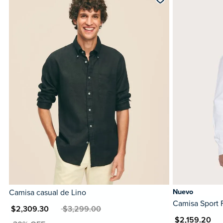
Camisa casual de Lino
Nuevo
Camisa Sport 
XN $2,309.30
MXN $3,299.00
MXN $2,159.20
MXN 