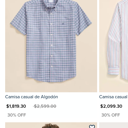
Camisa casual de Algodón
Camisa casual
N $1,819.30
MXN $2,599.00
MXN $2,099.30
MXN