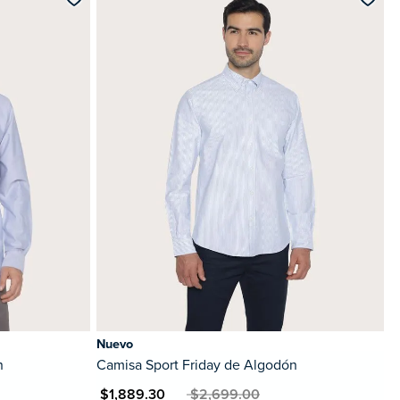
Nuevo
n
Camisa Sport Friday de Algodón
MXN $1,889.30
MXN $2,699.00