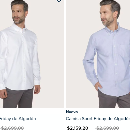
Nuevo
Friday de Algodón
Camisa Sport Friday de Algodó
$2,699.00
MXN $2,159.20
MXN $2,699.00