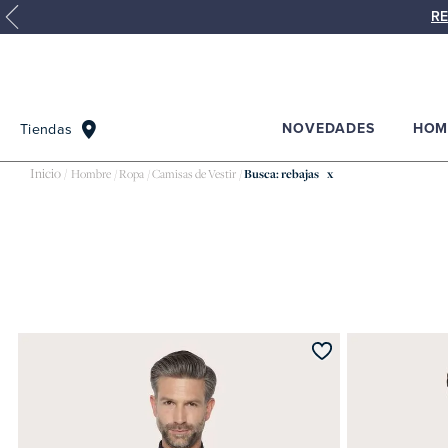
RE
NOVEDADES
HOM
Tiendas
Hombre
Ropa
Camisas de Vestir
Busca: rebajas
x