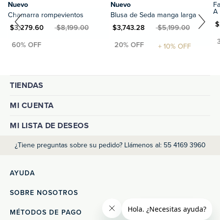
Nuevo
Nuevo
Falda
A
Chamarra rompevientos
Blusa de Seda manga larga
MXN $2,9
$3,279.60
MXN $8,199.00
MXN $3,743.28
MXN $5,199.00
TIENDAS
MI CUENTA
MI LISTA DE DESEOS
¿Tiene preguntas sobre su pedido? Llámenos al: 55 4169 3960
AYUDA
SOBRE NOSOTROS
MÉTODOS DE PAGO