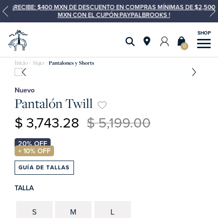
¡RECIBE: $400 MXN DE DESCUENTO EN COMPRAS MÍNIMAS DE $2,500
MXN CON EL CUPÓN:PAYPALBROOKS !
0
Mujer
Pantalones y Shorts
Nuevo
Pantalón Twill
$ 3,743.28
$ 5,199.00
GUÍA DE TALLAS
TALLA
S
M
L