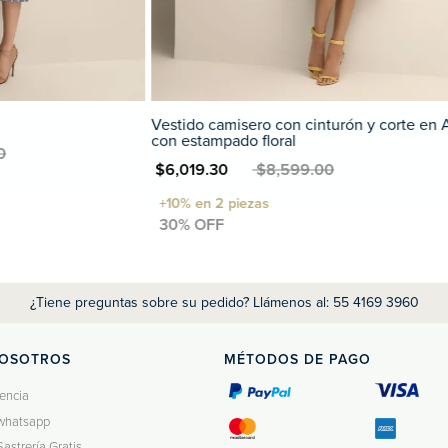
ro con cinturón y corte en A
Nuevo
 floral
Blazer de Lino
 $8,599.00
MXN $7,679.20
MXN $9,599.00
¿Tiene preguntas sobre su pedido? Llámenos al: 55 4169 3960
NOSOTROS
MÉTODOS DE PAGO
encia
whatsapp
Sastrería Gratis