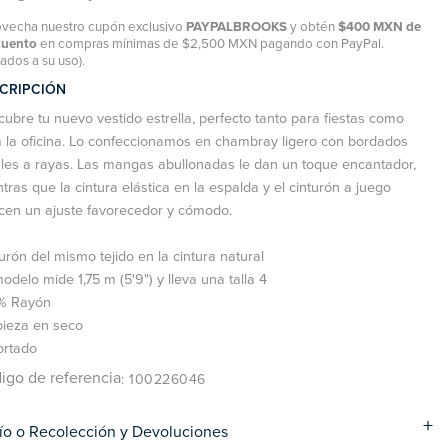
vecha nuestro cupón exclusivo
PAYPALBROOKS
y obtén
$400 MXN de
cuento
en compras mínimas de $2,500 MXN pagando con PayPal.
tados a su uso).
CRIPCIÓN
ubre tu nuevo vestido estrella, perfecto tanto para fiestas como
 la oficina. Lo confeccionamos en chambray ligero con bordados
ales a rayas. Las mangas abullonadas le dan un toque encantador,
tras que la cintura elástica en la espalda y el cinturón a juego
cen un ajuste favorecedor y cómodo.
urón del mismo tejido en la cintura natural
odelo mide 1,75 m (5'9") y lleva una talla 4
% Rayón
pieza en seco
ortado
igo de referencia
: 100226046
ío o Recolección y Devoluciones