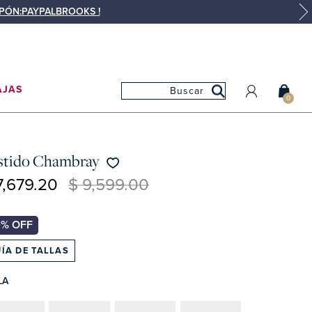
UPÓN:PAYPALBROOKS !
AJAS
0
MI CUENTA
MIS PEDIDOS
stido Chambray
MIS FAVORITOS
7,679.20
$ 9,599.00
ÍA DE TALLAS
LA