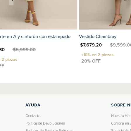
Vestido Chambray
Vestido camise
con estampado
N $7,679.20
MXN $9,599.00
MXN $6,019.30
MXN
AYUDA
SOBRE 
Contacto
Nuestra Her
Política de Devoluciones
Compra en 
Políticas de Envíos y Entregas
Servicio de 