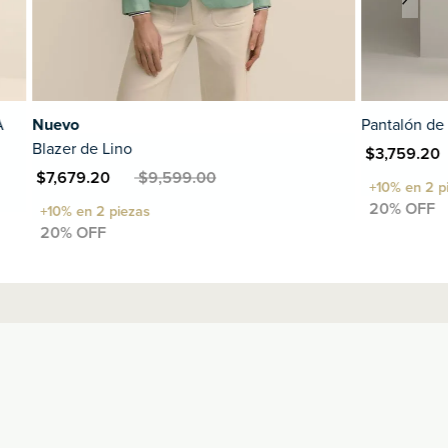
Pantalón de lino Wide-Leg
P
MXN $3,759.20
MXN $4,699.00
MXN $