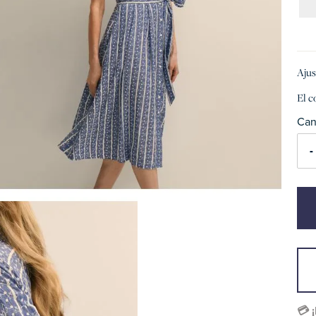
Ajus
El c
Can
-
💳 