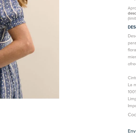
Apro
des
(limi
DES
Desc
para
flor
mien
ofre
Cint
La m
100
Lim
Imp
Cod
Env