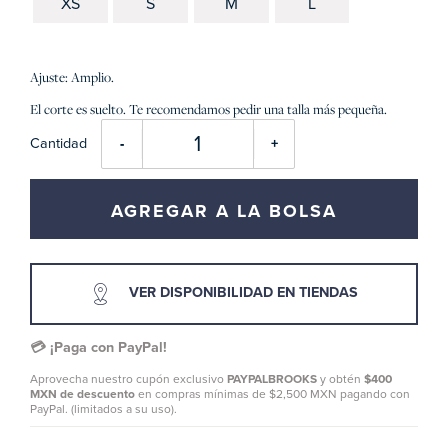
XS
S
M
L
Ajuste: Amplio.
El corte es suelto. Te recomendamos pedir una talla más pequeña.
Cantidad
-
+
AGREGAR A LA BOLSA
VER DISPONIBILIDAD EN TIENDAS
💳 ¡Paga con PayPal!
Aprovecha nuestro cupón exclusivo
PAYPALBROOKS
y obtén
$400
MXN de descuento
en compras mínimas de $2,500 MXN pagando con
PayPal. (limitados a su uso).