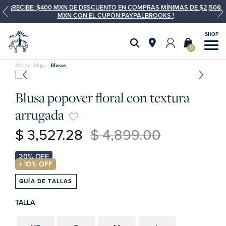
¡RECIBE: $400 MXN DE DESCUENTO EN COMPRAS MÍNIMAS DE $2,500
MXN CON EL CUPÓN:PAYPALBROOKS !
0
Mujer
Blusas
Blusa popover floral con textura
arrugada
$ 3,527.28
$ 4,899.00
GUÍA DE TALLAS
TALLA