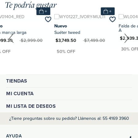
Te podría gustar
+
+
Nuevo
Falda de algodó
A
a larga
Suéter tweed
MXN $2,939.30
MXN $
XN $2,999.00
MXN $3,749.50
MXN $7,499.00
TIENDAS
MI CUENTA
MI LISTA DE DESEOS
¿Tiene preguntas sobre su pedido? Llámenos al: 55 4169 3960
AYUDA