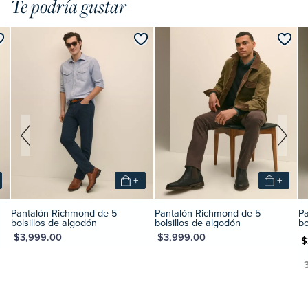
Te podría gustar
+
+
Richmond de 5
Pantalón Richmond de 5
Pantalon perfo
de algodón
bolsillos de algodón
bolsillos
0
MXN $3,999.00
MXN $2,141.37
MXN $