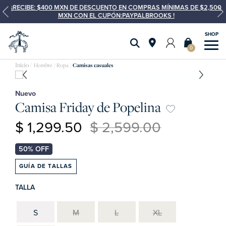
¡RECIBE: $400 MXN DE DESCUENTO EN COMPRAS MÍNIMAS DE $2,500
MXN CON EL CUPÓN:PAYPALBROOKS !
0
Hombre
Ropa
Camisas casuales
Nuevo
Camisa Friday de Popelina
$ 1,299.50
$ 2,599.00
GUÍA DE TALLAS
TALLA
S
M
L
XL