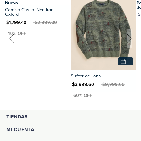
Nuevo
Po
d
Camisa Casual Non Iron
Oxford
MXN $
N $1,799.40
MXN $2,999.00
+
Suéter de Lana
MXN $3,999.60
MXN $9,999.00
TIENDAS
MI CUENTA