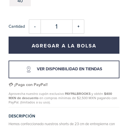
40
Cantidad
-
+
AGREGAR A LA BOLSA
VER DISPONIBILIDAD EN TIENDAS
💳 ¡Paga con PayPal!
Aprovecha nuestro cupón exclusivo
PAYPALBROOKS
y obtén
$400
MXN de descuento
en compras mínimas de $2,500 MXN pagando con
PayPal. (limitados a su uso).
DESCRIPCIÓN
Hemos confeccionado nuestros shorts de 23 cm de entrepierna con