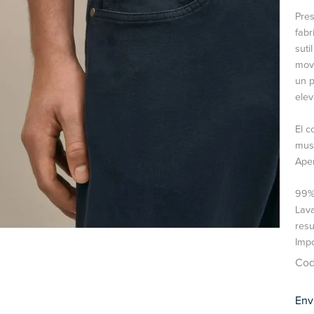
Pres
fabr
suti
movi
un p
elev
El c
musl
Aper
99%
Lava
resu
Imp
Cod
Env