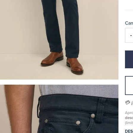
Can
-
💳 
Apro
des
(limi
DES