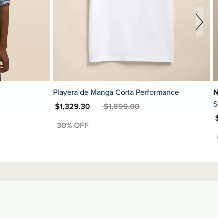
Playera de Manga Corta Performance
N
S
MXN $1,329.30
MXN $1,899.00
MXN $