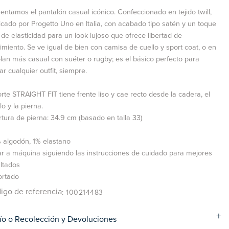
entamos el pantalón casual icónico. Confeccionado en tejido twill,
icado por Progetto Uno en Italia, con acabado tipo satén y un toque
l de elasticidad para un look lujoso que ofrece libertad de
miento. Se ve igual de bien con camisa de cuello y sport coat, o en
lan más casual con suéter o rugby; es el básico perfecto para
ar cualquier outfit, siempre.
orte STRAIGHT FIT tiene frente liso y cae recto desde la cadera, el
o y la pierna.
tura de pierna: 34.9 cm (basado en talla 33)
 algodón, 1% elastano
r a máquina siguiendo las instrucciones de cuidado para mejores
ltados
ortado
igo de referencia
: 100214483
ío o Recolección y Devoluciones