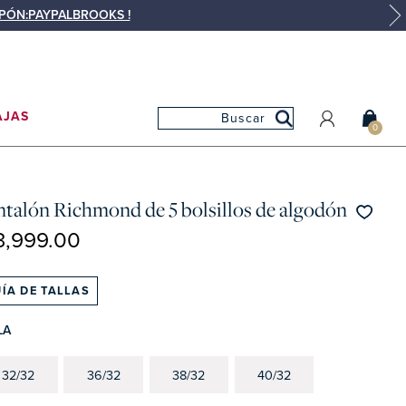
UPÓN:PAYPALBROOKS !
AJAS
0
MI CUENTA
MIS PEDIDOS
ntalón Richmond de 5 bolsillos de algodón
MIS FAVORITOS
3,999.00
ÍA DE TALLAS
LA
32/32
36/32
38/32
40/32