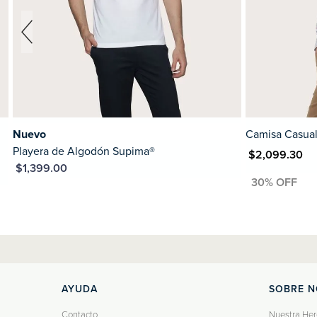
Nuevo
Camisa Casual
Playera de Algodón Supima®
MXN $2,099.30
MXN
N $1,399.00
AYUDA
SOBRE 
Contacto
Nuestra Her