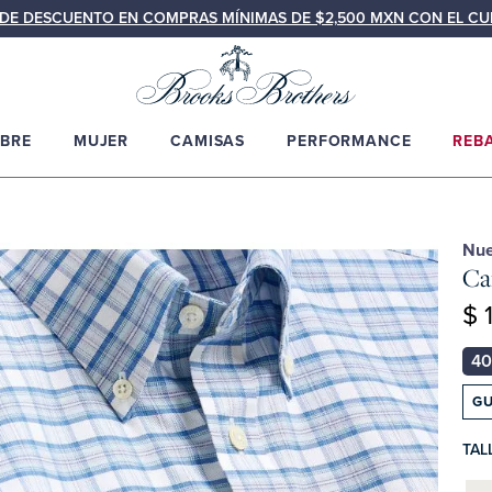
N DE DESCUENTO EN COMPRAS MÍNIMAS DE $2,500 MXN CON EL C
BRE
MUJER
CAMISAS
PERFORMANCE
REB
Nu
Ca
$ 
GU
TAL