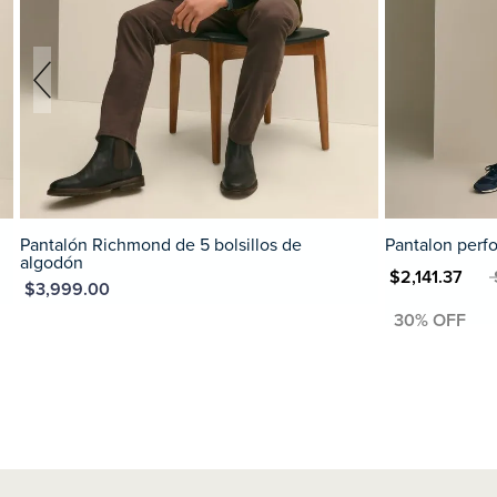
Pantalón Richmond de 5 bolsillos de
Pantalon perfo
algodón
MXN $2,141.37
MXN 
XN $3,999.00