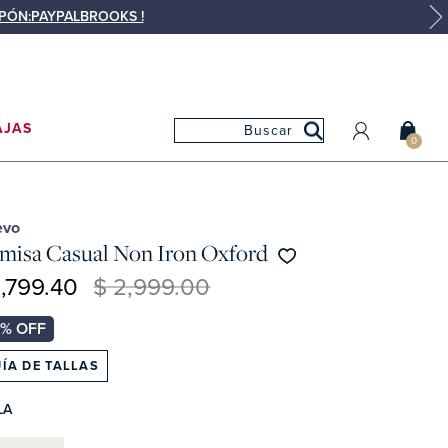
UPÓN:PAYPALBROOKS !
AJAS
0
MI CUENTA
MIS PEDIDOS
evo
misa Casual Non Iron Oxford
MIS FAVORITOS
1,799.40
$ 2,999.00
ÍA DE TALLAS
LA