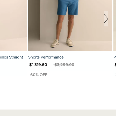
llos Straight
Shorts Performance
P
MXN $1,319.60
MXN $3,299.00
MXN $