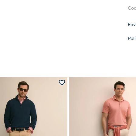
Cod
Env
Pol