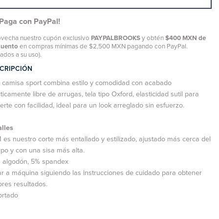
¡Paga con PayPal!
vecha nuestro cupón exclusivo
PAYPALBROOKS
y obtén
$400 MXN de
cuento
en compras mínimas de $2,500 MXN pagando con PayPal.
tados a su uso).
CRIPCIÓN
a camisa sport combina estilo y comodidad con acabado
ticamente libre de arrugas, tela tipo Oxford, elasticidad sutil para
rte con facilidad, ideal para un look arreglado sin esfuerzo.
alles
 es nuestro corte más entallado y estilizado, ajustado más cerca del
po y con una sisa más alta.
 algodón, 5% spandex
r a máquina siguiendo las instrucciones de cuidado para obtener
res resultados.
ortado