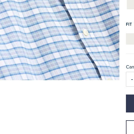
FIT
Can
-