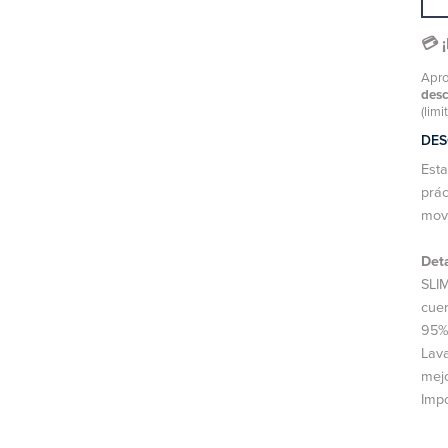
💳 
Apro
des
(limi
DES
Est
prác
move
Det
SLIM
cuer
95%
Lava
mejo
Imp