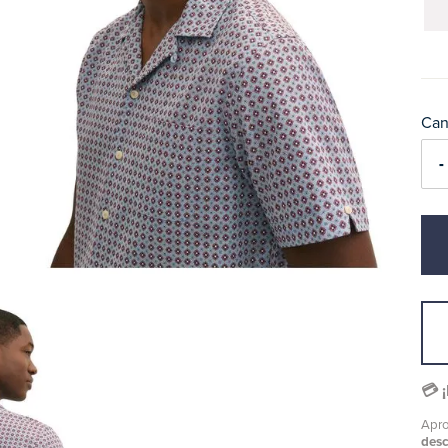
Can
-
💳 
Apro
des