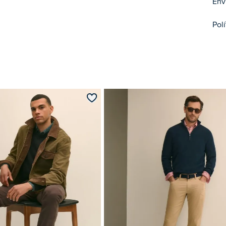
Env
Pol