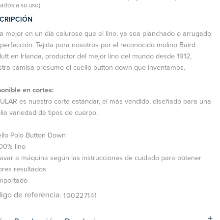
tados a su uso).
CRIPCIÓN
 mejor en un día caluroso que el lino, ya sea planchado o arrugado
 perfección. Tejida para nosotros por el reconocido molino Baird
tt en Irlanda, productor del mejor lino del mundo desde 1912,
stra camisa presume el cuello button-down que inventamos.
onible en cortes:
LAR es nuestro corte estándar, el más vendido, diseñado para una
ia variedad de tipos de cuerpo.
llo Polo Button Down
00% lino
avar a máquina según las instrucciones de cuidado para obtener
res resultados
mportado
igo de referencia
: 100227141