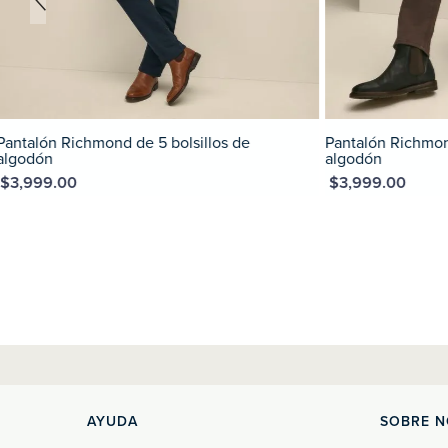
Pantalón Richmond de 5 bolsillos de
Pantalon perfo
algodón
MXN $2,141.37
MXN 
XN $3,999.00
AYUDA
SOBRE 