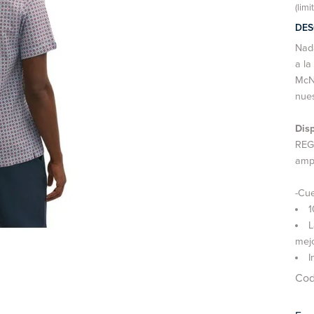
(limi
DES
Nada
a la
McNu
nue
Disp
REGU
ampl
-Cue
1
L
mejo
I
Cod