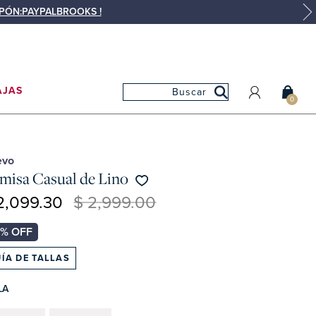
UPÓN:PAYPALBROOKS !
AJAS
0
MI CUENTA
MIS PEDIDOS
evo
misa Casual de Lino
MIS FAVORITOS
2,099.30
$ 2,999.00
ÍA DE TALLAS
LA