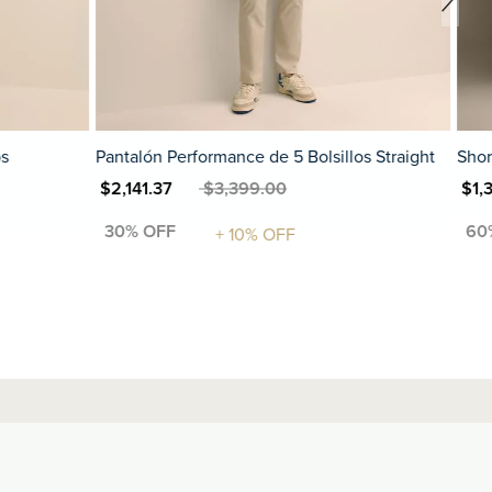
llos Straight
Shorts Performance
P
MXN $1,319.60
MXN $3,299.00
MXN $