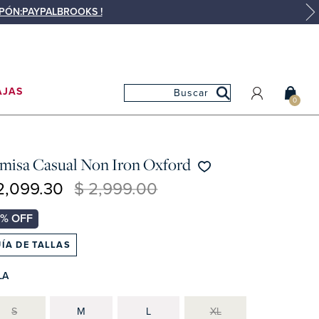
UPÓN:PAYPALBROOKS !
AJAS
0
MI CUENTA
MIS PEDIDOS
misa Casual Non Iron Oxford
MIS FAVORITOS
2,099.30
$ 2,999.00
ÍA DE TALLAS
LA
S
M
L
XL