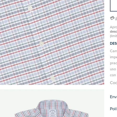
💳 
Apro
des
(limi
DES
Cami
impe
prac
uso 
con 
Cod
Env
Pol