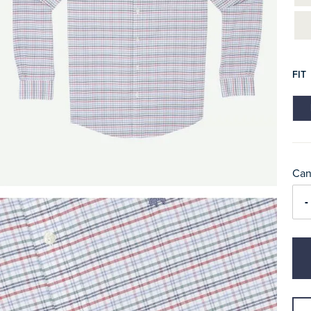
FIT
Can
-