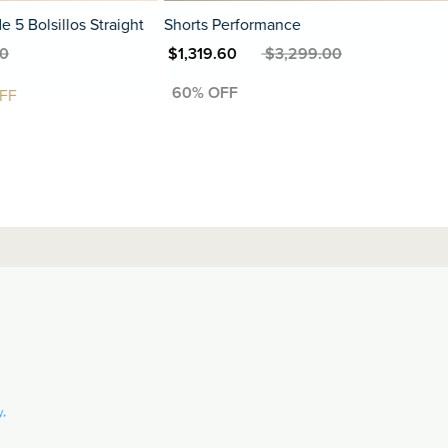
llos Straight
Shorts Performance
P
MXN $1,319.60
MXN $3,299.00
MXN $