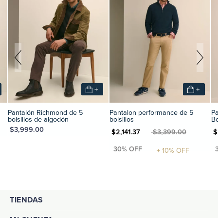
+
+
Pantalón Richmond de 5
Pantalon performance de 5
P
bolsillos de algodón
bolsillos
Bo
XN $3,999.00
MXN $2,141.37
MXN $3,399.00
MXN $2
TIENDAS