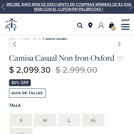
¡RECIBE: $400 MXN DE DESCUENTO EN COMPRAS MÍNIMAS DE $2,500
MXN CON EL CUPÓN:PAYPALBROOKS !
0
Hombre
Ropa
Camisas casuales
Camisa Casual Non Iron Oxford
$ 2,099.30
$ 2,999.00
GUÍA DE TALLAS
TALLA
S
M
L
XL