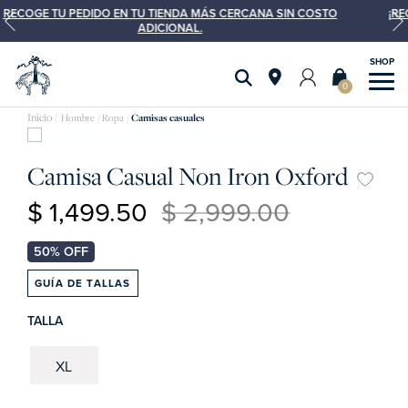
 SIN COSTO
¡RECIBE: $400 MXN DE DESCUENTO EN COMPRAS MÍN
MXN CON EL CUPÓN:PAYPALBROOKS 
0
Hombre
Ropa
Camisas casuales
Camisa Casual Non Iron Oxford
$ 1,499.50
$ 2,999.00
GUÍA DE TALLAS
TALLA
XL