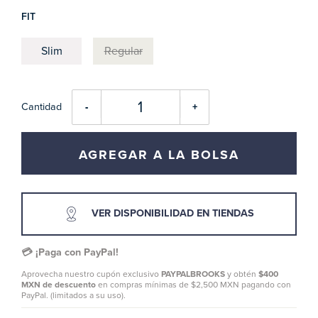
FIT
Slim
Regular
Cantidad
-
+
AGREGAR A LA BOLSA
VER DISPONIBILIDAD EN TIENDAS
💳 ¡Paga con PayPal!
Aprovecha nuestro cupón exclusivo
PAYPALBROOKS
y obtén
$400
MXN de descuento
en compras mínimas de $2,500 MXN pagando con
PayPal. (limitados a su uso).