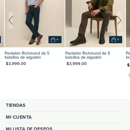
+
+
Pantalón Richmond de 5
Pantalón Richmond de 5
P
bolsillos de algodón
bolsillos de algodón
bo
XN $3,999.00
MXN $3,999.00
MXN $2
TIENDAS
MI CUENTA
MI LISTA DE DESEOS