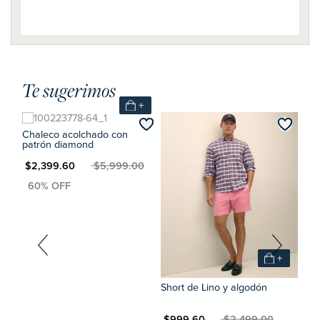
Te sugerimos
+
+
Chaleco acolchado con
patrón diamond
MXN $2,399.60
MXN $5,999.00
0
Nue
Cami
Oxf
MXN $2,
+
Short de Lino y algodón
MXN $999.60
MXN $2,499.00