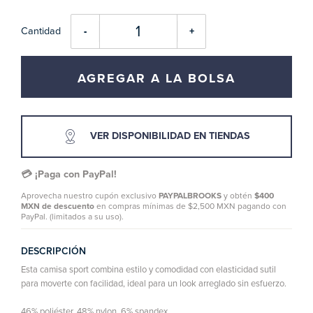
Cantidad
-
+
AGREGAR A LA BOLSA
VER DISPONIBILIDAD EN TIENDAS
💳 ¡Paga con PayPal!
Aprovecha nuestro cupón exclusivo
PAYPALBROOKS
y obtén
$400
MXN de descuento
en compras mínimas de $2,500 MXN pagando con
PayPal. (limitados a su uso).
DESCRIPCIÓN
Esta camisa sport combina estilo y comodidad con elasticidad sutil
para moverte con facilidad, ideal para un look arreglado sin esfuerzo.
46% poliéster, 48% nylon, 6% spandex