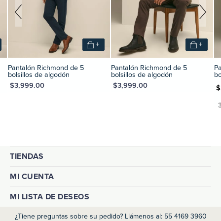
+
+
Pantalón Richmond de 5
Pantalón Richmond de 5
P
bolsillos de algodón
bolsillos de algodón
bo
XN $3,999.00
MXN $3,999.00
MXN $2
TIENDAS
MI CUENTA
MI LISTA DE DESEOS
¿Tiene preguntas sobre su pedido? Llámenos al: 55 4169 3960