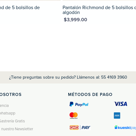
mond de 5 bolsillos de
Pantalon performance de 5 bols
MXN $2,379.30
MXN $3,399.00
¿Tiene preguntas sobre su pedido? Llámenos al: 55 4169 3960
NOSOTROS
MÉTODOS DE PAGO
encia
whatsapp
Sastrería Gratis
a nuestro Newsletter