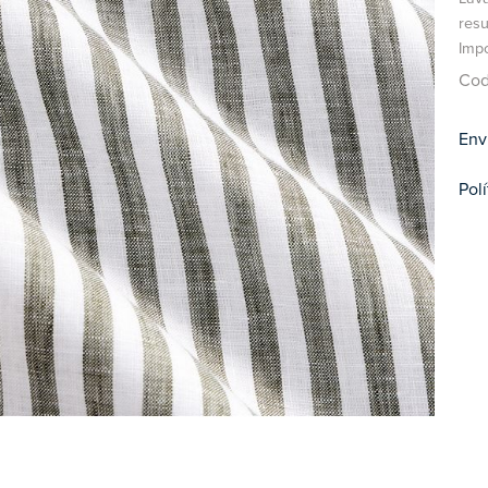
resu
Imp
Cod
Env
Pol