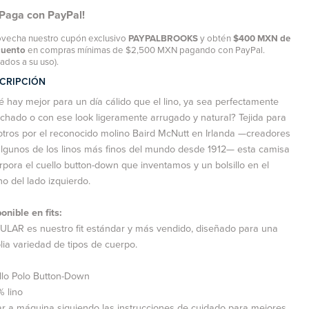
¡Paga con PayPal!
vecha nuestro cupón exclusivo
PAYPALBROOKS
y obtén
$400 MXN de
cuento
en compras mínimas de $2,500 MXN pagando con PayPal.
tados a su uso).
CRIPCIÓN
 hay mejor para un día cálido que el lino, ya sea perfectamente
chado o con ese look ligeramente arrugado y natural? Tejida para
tros por el reconocido molino Baird McNutt en Irlanda —creadores
lgunos de los linos más finos del mundo desde 1912— esta camisa
rpora el cuello button-down que inventamos y un bolsillo en el
o del lado izquierdo.
onible en fits:
LAR es nuestro fit estándar y más vendido, diseñado para una
ia variedad de tipos de cuerpo.
llo Polo Button-Down
 lino
r a máquina siguiendo las instrucciones de cuidado para mejores