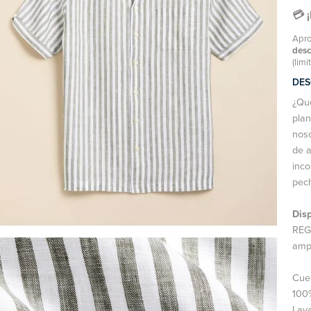
💳 
Apro
des
(limi
DES
¿Qué
plan
noso
de a
inco
pech
Disp
REGU
ampl
Cue
100%
Lava