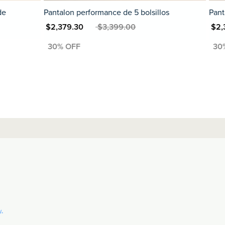
illos
Pantalón Performance de 5 Bolsillos Straight
S
MXN $2,379.30
MXN $3,399.00
MXN $