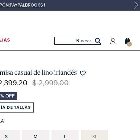
UPÓN:PAYPALBROOKS !
AJAS
0
MI CUENTA
MIS PEDIDOS
misa casual de lino irlandés
MIS FAVORITOS
2,399.20
$ 2,999.00
ÍA DE TALLAS
LA
S
M
L
XL