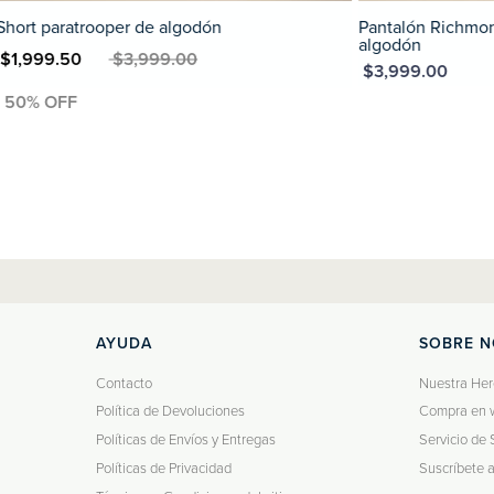
Pantalón Richmond de 5 bolsillos de
Pantalón Rich
algodón
algodón
XN $3,999.00
MXN $3,999.00
AYUDA
SOBRE 
Contacto
Nuestra Her
Política de Devoluciones
Compra en 
Políticas de Envíos y Entregas
Servicio de 
Políticas de Privacidad
Suscríbete 