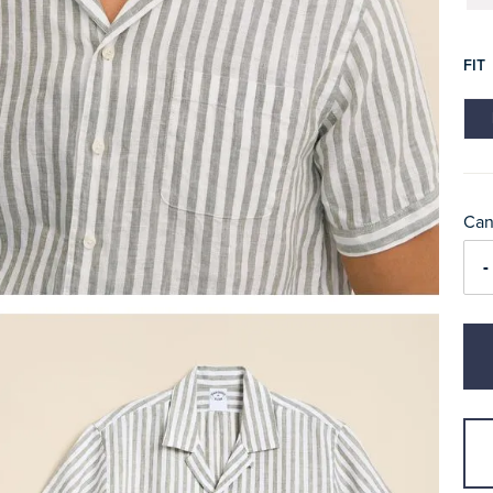
FIT
Can
-