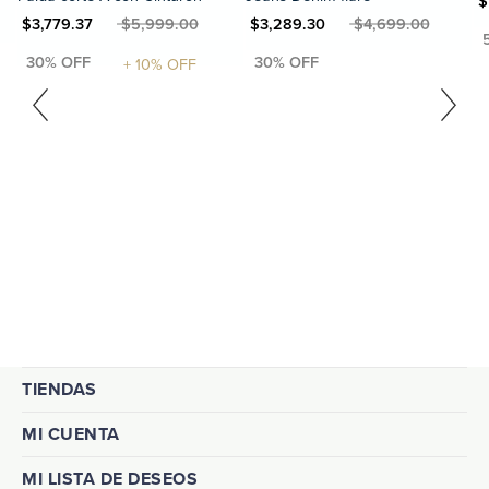
MXN $
N $3,779.37
MXN $5,999.00
MXN $3,289.30
MXN $4,699.00
TIENDAS
MI CUENTA
MI LISTA DE DESEOS