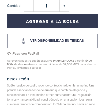
Cantidad
-
+
AGREGAR A LA BOLSA
VER DISPONIBILIDAD EN TIENDAS
💳 ¡Paga con PayPal!
Aprovecha nuestro cupón exclusivo
PAYPALBROOKS
y obtén
$400
MXN de descuento
en compras mínimas de $2,500 MXN pagando con
PayPal. (limitados a su uso).
DESCRIPCIÓN
Suéter básico de cuello redondo confeccionado en lana merino Una
prenda esencial de fondo de armario que combina elegancia y
funcionalidad. La lana merino ofrece suavidad natural, regulación
térmica y transpirabilidad, convirtiéndolo en una opción ideal para
cualquier temporada Composición: 100% lana merino. Lavar en seco