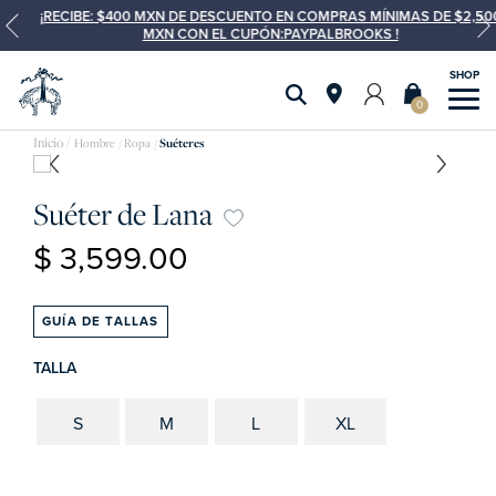
¡RECIBE: $400 MXN DE DESCUENTO EN COMPRAS MÍNIMAS DE $2,500
MXN CON EL CUPÓN:PAYPALBROOKS !
0
Hombre
Ropa
Suéteres
Suéter de Lana
$ 3,599.00
GUÍA DE TALLAS
TALLA
S
M
L
XL