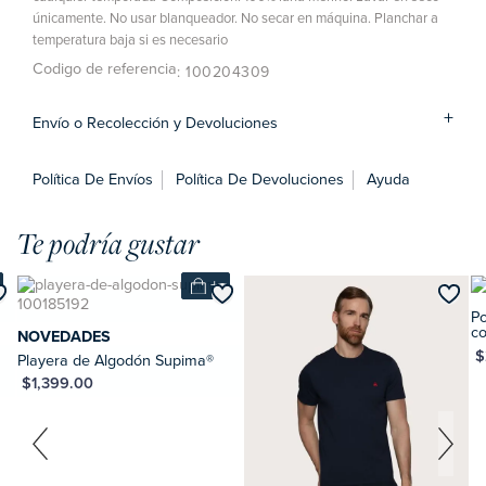
únicamente. No usar blanqueador. No secar en máquina. Planchar a
temperatura baja si es necesario
Codigo de referencia
: 100204309
Envío o Recolección y Devoluciones
Política De Envíos
Política De Devoluciones
Ayuda
Te podría gustar
+
Polo de Alg
corta
ADES
MXN $2,599.00
 de Algodón Supima®
.00