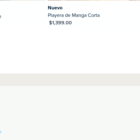
Nuevo
N
Playera de Manga Corta
P
MXN $1,399.00
MXN 