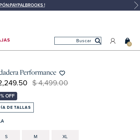
UPÓN:PAYPALBROOKS !
AJAS
0
MI CUENTA
MIS PEDIDOS
dadera Performance
MIS FAVORITOS
2,249.50
$ 4,499.00
ÍA DE TALLAS
LA
S
M
XL