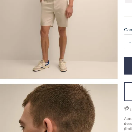
Can
-
💳 
Apro
des
(limi