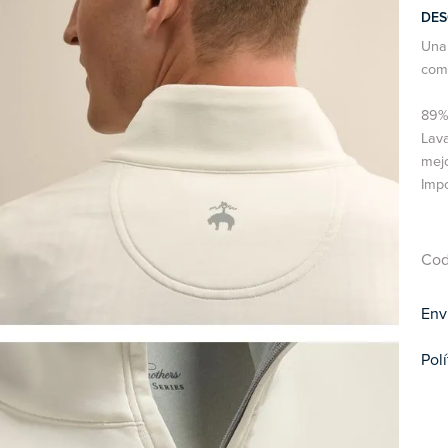
DES
Una 
como
89% 
Lava
mejo
Imp
Cod
Env
Pol