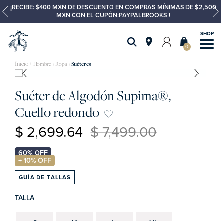
¡RECIBE: $400 MXN DE DESCUENTO EN COMPRAS MÍNIMAS DE $2,500
MXN CON EL CUPÓN:PAYPALBROOKS !
0
Hombre
Ropa
Suéteres
Suéter de Algodón Supima®,
Cuello redondo
$ 2,699.64
$ 7,499.00
GUÍA DE TALLAS
TALLA