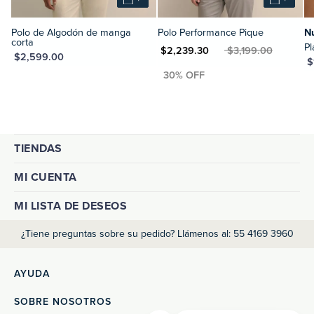
Polo de Algodón de manga
Polo Performance Pique
N
corta
P
MXN $2,239.30
MXN $3,199.00
XN $2,599.00
MXN $
TIENDAS
MI CUENTA
MI LISTA DE DESEOS
¿Tiene preguntas sobre su pedido? Llámenos al: 55 4169 3960
AYUDA
SOBRE NOSOTROS