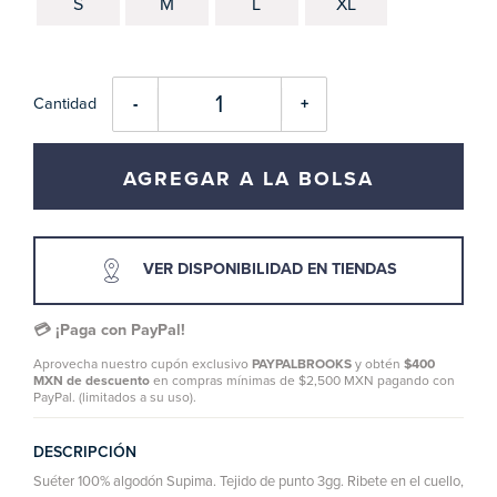
S
M
L
XL
Cantidad
-
+
AGREGAR A LA BOLSA
VER DISPONIBILIDAD EN TIENDAS
💳 ¡Paga con PayPal!
Aprovecha nuestro cupón exclusivo
PAYPALBROOKS
y obtén
$400
MXN de descuento
en compras mínimas de $2,500 MXN pagando con
PayPal. (limitados a su uso).
DESCRIPCIÓN
Suéter 100% algodón Supima. Tejido de punto 3gg. Ribete en el cuello,