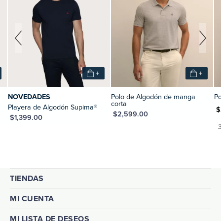
+
+
DADES
Polo de Algodón de manga
Polo Perfo
corta
ra de Algodón Supima®
MXN $2,239.3
MXN $2,599.00
9.00
TIENDAS
MI CUENTA
MI LISTA DE DESEOS