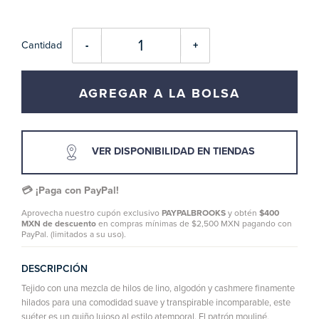
Cantidad
-
+
AGREGAR A LA BOLSA
VER DISPONIBILIDAD EN TIENDAS
💳 ¡Paga con PayPal!
Aprovecha nuestro cupón exclusivo
PAYPALBROOKS
y obtén
$400
MXN de descuento
en compras mínimas de $2,500 MXN pagando con
PayPal. (limitados a su uso).
DESCRIPCIÓN
Tejido con una mezcla de hilos de lino, algodón y cashmere finamente
hilados para una comodidad suave y transpirable incomparable, este
suéter es un guiño lujoso al estilo atemporal. El patrón mouliné,