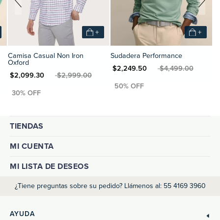
+
+
Camisa Casual Non Iron
Sudadera Performance
Oxford
MXN $2,249.50
MXN $4,499.00
XN $2,099.30
MXN $2,999.00
TIENDAS
MI CUENTA
MI LISTA DE DESEOS
¿Tiene preguntas sobre su pedido? Llámenos al: 55 4169 3960
AYUDA