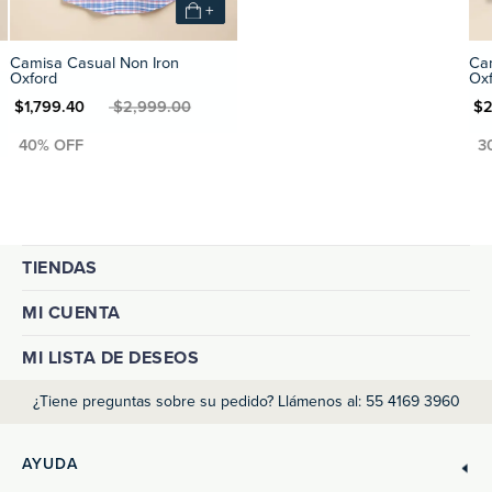
+
al Non Iron
Camisa Casual N
Oxford
N $2,999.00
MXN $2,099.30
MXN $
TIENDAS
MI CUENTA
MI LISTA DE DESEOS
¿Tiene preguntas sobre su pedido? Llámenos al: 55 4169 3960
AYUDA