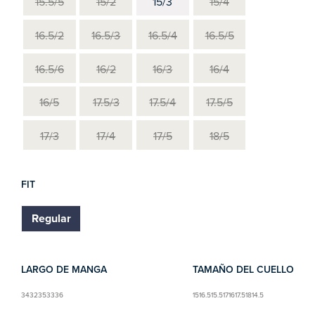
15.5/5
15/2
15/3
15/4
16.5/2
16.5/3
16.5/4
16.5/5
16.5/6
16/2
16/3
16/4
16/5
17.5/3
17.5/4
17.5/5
17/3
17/4
17/5
18/5
FIT
Regular
LARGO DE MANGA
TAMAÑO DEL CUELLO
34
32
35
33
36
15
16.5
15.5
17
16
17.5
18
14.5