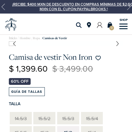
¡RECIBE: $400 MXN DE DESCUENTO EN COMPRAS MÍNIMAS DE $2,500
MXN CON EL CUPÓN:PAYPALBROOKS !
0
Hombre
Ropa
Camisas de Vestir
Camisa de vestir Non Iron
$ 1,399.60
$ 3,499.00
GUÍA DE TALLAS
TALLA
14.5/3
15.5/2
15.5/3
15.5/4