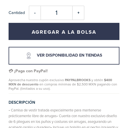
Cantidad
-
+
AGREGAR A LA BOLSA
VER DISPONIBILIDAD EN TIENDAS
💳 ¡Paga con PayPal!
Aprovecha nuestro cupón exclusivo
PAYPALBROOKS
y obtén
$400
MXN de descuento
en compras mínimas de $2,500 MXN pagando con
PayPal. (limitados a su uso).
DESCRIPCIÓN
• Camisa de vestir tratada especialmente para mantenerse
prácticamente libre de arrugas• Cuenta con nuestro exclusivo diseño
de 6 pliegues en los puños y costuras sin arrugas, asegurando un
acabado prolijo y duradero• Incluye un bolsillo en el pecho izquierdo y