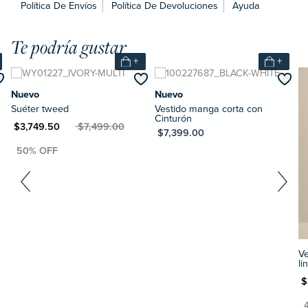
Política De Envíos
Política De Devoluciones
Ayuda
Te podría gustar
+
+
Nuevo
Nuevo
Suéter tweed
Vestido manga corta con
Cinturón
N $3,749.50
MXN $7,499.00
MXN $7,399.00
V
li
MXN $