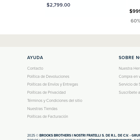
MXN $2,799.00
2,999.00
MXN $99
AYUDA
SOBRE 
Contacto
Nuestra Her
Política de Devoluciones
Compra en 
Políticas de Envíos y Entregas
Servicio de 
Políticas de Privacidad
Suscríbete 
Términos y Condiciones del sitio
Nuestras Tiendas
Políticas de Facturación
2025 ©
BROOKS BROTHERS I NOSTRI FRATELLI S. DE R.L. DE C.V. - GR