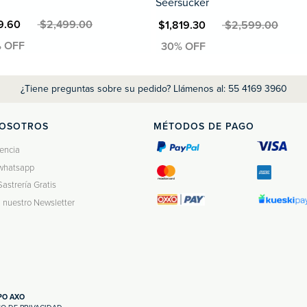
Seersucker
9.60
MXN $2,499.00
MXN $1,819.30
MXN $2,599.00
¿Tiene preguntas sobre su pedido? Llámenos al: 55 4169 3960
NOSOTROS
MÉTODOS DE PAGO
encia
whatsapp
Sastrería Gratis
a nuestro Newsletter
UPO AXO