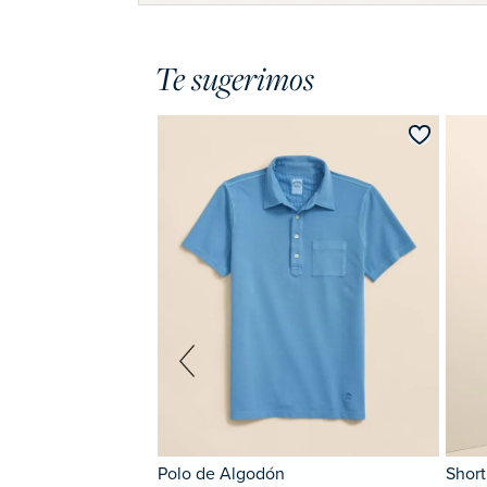
Te sugerimos
 Non Iron
Polo de Algodón
Short