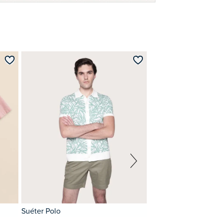
Suéter Polo
Pantalón Advantag