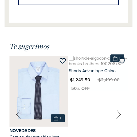
Te sugerimos
+
+
Shorts Advantage Chino
MXN $1,249.50
MXN $2,499.00
+
NOVEDADES
Pant