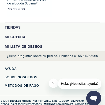
Camisa de vestir Non Iron
MXN $2,
de algodón Supima®
MXN $2,999.00
TIENDAS
MI CUENTA
MI LISTA DE DESEOS
¿Tiene preguntas sobre su pedido? Llámenos al: 55 4169 3960
AYUDA
SOBRE NOSOTROS
MÉTODOS DE PAGO
2025 ©
BROOKS BROTHERS I NOSTRI FRATELLI S. DE R.L. DE C.V. - GRUPO AXO
TODOS LOS DERECHOS RESERVADOS.
TÉRMINOS Y CONDICIONES
AVISO DE PRIVACIDAD
|
|