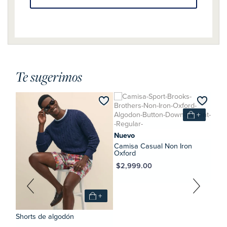
Te sugerimos
+
Cami
+
Oxf
MXN $2,
0
Nuevo
Camisa Casual Non Iron
Oxford
MXN $2,999.00
+
Shorts de algodón