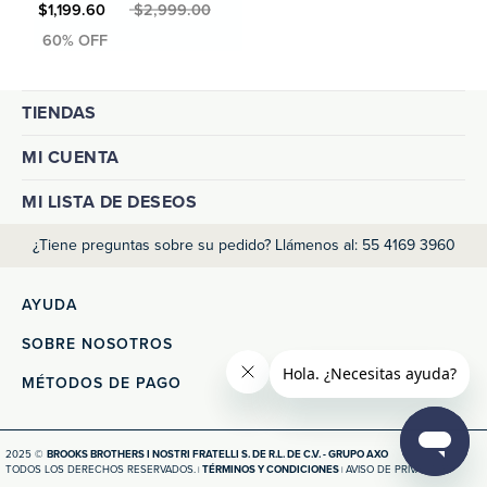
MXN $1,199.60
MXN $2,999.00
TIENDAS
MI CUENTA
MI LISTA DE DESEOS
¿Tiene preguntas sobre su pedido? Llámenos al: 55 4169 3960
AYUDA
SOBRE NOSOTROS
MÉTODOS DE PAGO
2025 ©
BROOKS BROTHERS I NOSTRI FRATELLI S. DE R.L. DE C.V. - GRUPO AXO
TODOS LOS DERECHOS RESERVADOS.
TÉRMINOS Y CONDICIONES
AVISO DE PRIVACIDAD
|
|