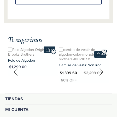
Te sugerimos
+
+
+
Polo de Algodón
Camisa de vestir Non Iron
Pant
MXN $1,299.00
n
MXN $1,399.60
MXN $3,499.00
MXN $1,
0
TIENDAS
MI CUENTA