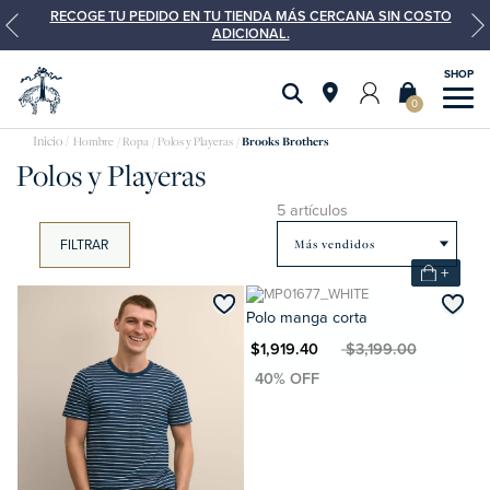
RECOGE TU PEDIDO EN TU TIENDA MÁS CERCANA SIN COSTO
ADICIONAL.
0
polo
Hombre
Ropa
Polos y Playeras
Brooks Brothers
Polos y Playeras
5 artículos
FILTRAR
+
Polo manga corta
MXN $1,919.40
MXN $3,199.00