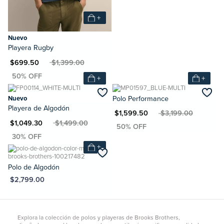
+
Nuevo
Playera Rugby
XN $699.50
MXN $1,399.00
+
+
Nuevo
Polo Performance
Playera de Algodón
MXN $1,599.50
MXN $3,199.00
N $1,049.30
MXN $1,499.00
+
Polo de Algodón
XN $2,799.00
Explora la colección de polos y playeras de Brooks Brothers,