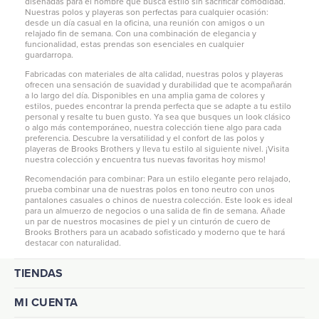
diseñadas para el hombre que busca estilo sin sacrificar comodidad.
Nuestras polos y playeras son perfectas para cualquier ocasión:
desde un día casual en la oficina, una reunión con amigos o un
relajado fin de semana. Con una combinación de elegancia y
funcionalidad, estas prendas son esenciales en cualquier
guardarropa.
Fabricadas con materiales de alta calidad, nuestras polos y playeras
ofrecen una sensación de suavidad y durabilidad que te acompañarán
a lo largo del día. Disponibles en una amplia gama de colores y
estilos, puedes encontrar la prenda perfecta que se adapte a tu estilo
personal y resalte tu buen gusto. Ya sea que busques un look clásico
o algo más contemporáneo, nuestra colección tiene algo para cada
preferencia. Descubre la versatilidad y el confort de las polos y
playeras de Brooks Brothers y lleva tu estilo al siguiente nivel. ¡Visita
nuestra colección y encuentra tus nuevas favoritas hoy mismo!
Recomendación para combinar: Para un estilo elegante pero relajado,
prueba combinar una de nuestras polos en tono neutro con unos
pantalones casuales
o chinos de nuestra colección. Este look es ideal
para un almuerzo de negocios o una salida de fin de semana. Añade
un par de nuestros mocasines de piel y un cinturón de cuero de
Brooks Brothers para un acabado sofisticado y moderno que te hará
destacar con naturalidad.
TIENDAS
MI CUENTA