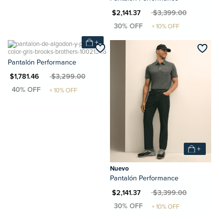
MXN $2,141.37
MXN $3,399.00
+
Pantalón Performance
N $1,781.46
MXN $3,299.00
+
Nuevo
Pantalón Performance
MXN $2,141.37
MXN $3,399.00