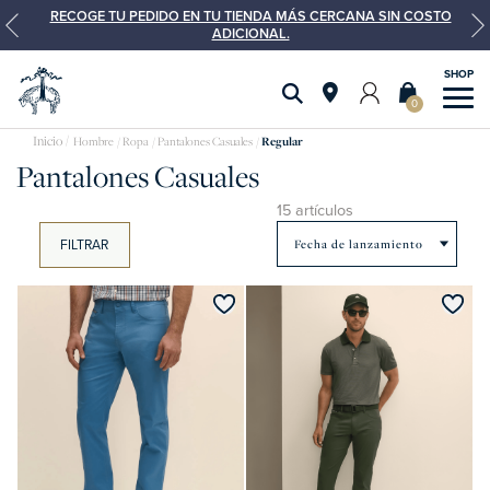
RECOGE TU PEDIDO EN TU TIENDA MÁS CERCANA SIN COSTO
ADICIONAL.
0
pantalones
Hombre
Ropa
Pantalones Casuales
Regular
Pantalones Casuales
15 artículos
FILTRAR