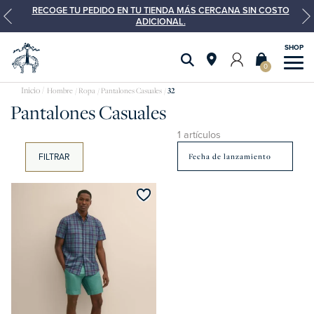
RECOGE TU PEDIDO EN TU TIENDA MÁS CERCANA SIN COSTO
ADICIONAL.
0
pantalones
Hombre
Ropa
Pantalones Casuales
32
Pantalones Casuales
1 artículos
FILTRAR