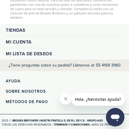
corbata en tonos neutros. Para los días de descanso, combina tus
pantalones con una de nuestras
polos
o
sudaderas
y unos mocasines
de cuero para un look versátil y cómodo. Completa tu estilo con un
cinturón de piel de Brooks Brothers y un pañuelo discreto para los
detalles.
TIENDAS
MI CUENTA
MI LISTA DE DESEOS
¿Tiene preguntas sobre su pedido? Llámenos al: 55 4169 3960
AYUDA
SOBRE NOSOTROS
MÉTODOS DE PAGO
2025 ©
BROOKS BROTHERS I NOSTRI FRATELLI S. DE R.L. DE C.V. - GRUPO AXO
TODOS LOS DERECHOS RESERVADOS.
TÉRMINOS Y CONDICIONES
AVISO DE PRIVACIDAD
|
|