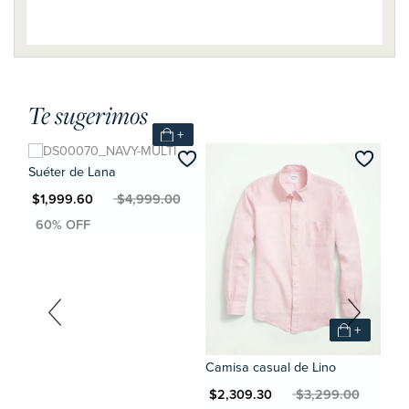
Te sugerimos
+
Suéter de Lana
Pant
MXN $1,999.60
MXN $4,999.00
MXN $2,
+
+
Camisa casual de Lino
MXN $2,309.30
MXN $3,299.00