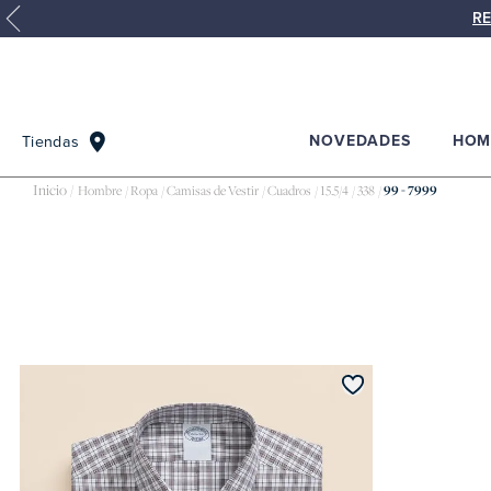
RE
NOVEDADES
HOM
Tiendas
Camisas
Hombre
Ropa
Camisas de Vestir
Cuadros
15.5/4
338
99 - 7999
de
vestir