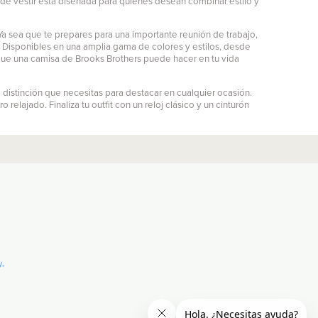
 de vestir está diseñada para quienes desean combinar estilo y
a sea que te prepares para una importante reunión de trabajo,
. Disponibles en una amplia gama de colores y estilos, desde
 que una camisa de Brooks Brothers puede hacer en tu vida
 distinción que necesitas para destacar en cualquier ocasión.
elajado. Finaliza tu outfit con un reloj clásico y un cinturón