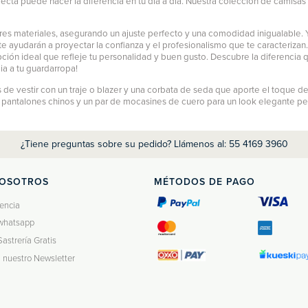
ecta puede hacer la diferencia en tu día a día. Nuestra colección de camisas
es materiales, asegurando un ajuste perfecto y una comodidad inigualable. Y
e ayudarán a proyectar la confianza y el profesionalismo que te caracterizan
pción ideal que refleje tu personalidad y buen gusto. Descubre la diferencia
ia a tu guardarropa!
de vestir con un traje o blazer y una corbata de seda que aporte el toque de
n
pantalones chinos
y un par de mocasines de cuero para un look elegante pero r
¿Tiene preguntas sobre su pedido? Llámenos al: 55 4169 3960
NOSOTROS
MÉTODOS DE PAGO
encia
whatsapp
Sastrería Gratis
a nuestro Newsletter