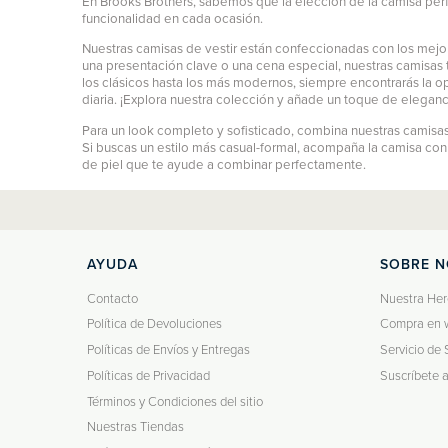
En Brooks Brothers, sabemos que la elección de la camisa perf
funcionalidad en cada ocasión.
Nuestras camisas de vestir están confeccionadas con los mejor
una presentación clave o una cena especial, nuestras camisas t
los clásicos hasta los más modernos, siempre encontrarás la o
diaria. ¡Explora nuestra colección y añade un toque de eleganc
Para un look completo y sofisticado, combina nuestras camisas 
Si buscas un estilo más casual-formal, acompaña la camisa co
de piel que te ayude a combinar perfectamente.
AYUDA
SOBRE 
Contacto
Nuestra Her
Política de Devoluciones
Compra en 
Políticas de Envíos y Entregas
Servicio de 
Políticas de Privacidad
Suscríbete 
Términos y Condiciones del sitio
Nuestras Tiendas