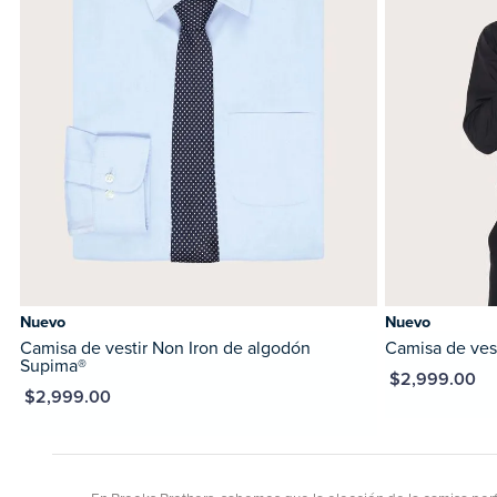
Nuevo
Nuevo
Camisa de vestir Non Iron de algodón
Camisa de vest
Supima®
MXN $2,999.00
XN $2,999.00