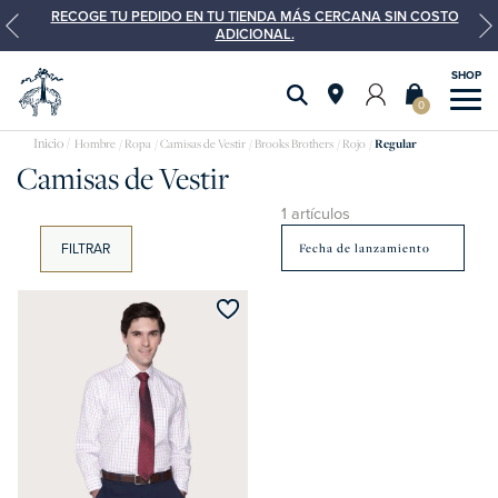
RECOGE TU PEDIDO EN TU TIENDA MÁS CERCANA SIN COSTO
ADICIONAL.
0
Camisas
Hombre
Ropa
Camisas de Vestir
Brooks Brothers
Rojo
Regular
Camisas de Vestir
de
vestir
1 artículos
FILTRAR