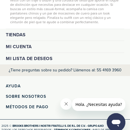
vestir con un traje o blazer y una corbata de seda que aporte el toque
de distinción que necesitas para destacar en cualquier ocasión. Si
buscas un estilo más casual-formal, acompaña la camisa con
pantalones chinos
y un par de mocasines de cuero para un look
elegante pero relajado. Finaliza tu outfit con un reloj clásico y un
cinturón de piel que te ayude a combinar perfectamente.
TIENDAS
MI CUENTA
MI LISTA DE DESEOS
¿Tiene preguntas sobre su pedido? Llámenos al: 55 4169 3960
AYUDA
SOBRE NOSOTROS
MÉTODOS DE PAGO
2025 ©
BROOKS BROTHERS I NOSTRI FRATELLI S. DE R.L. DE C.V. - GRUPO AXO
TODOS LOS DERECHOS RESERVADOS.
TÉRMINOS Y CONDICIONES
AVISO DE PRIVACIDAD