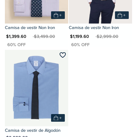
+
+
Camisa de vestir Non Iron
Camisa de vestir Non Iron
N $1,399.60
MXN $3,499.00
MXN $1,199.60
MXN $2,999.00
+
Camisa de vestir de Algodón