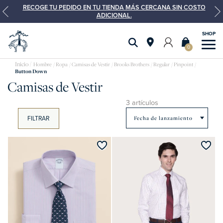
RECOGE TU PEDIDO EN TU TIENDA MÁS CERCANA SIN COSTO
ADICIONAL.
0
Camisas
Hombre
Ropa
Camisas de Vestir
Brooks Brothers
Regular
Pinpoint
Button Down
de
Camisas de Vestir
vestir
3 artículos
FILTRAR