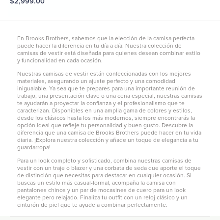
XN $2,999.00
En Brooks Brothers, sabemos que la elección de la camisa perfecta
puede hacer la diferencia en tu día a día. Nuestra colección de
camisas de vestir está diseñada para quienes desean combinar estilo
y funcionalidad en cada ocasión.
Nuestras camisas de vestir están confeccionadas con los mejores
materiales, asegurando un ajuste perfecto y una comodidad
inigualable. Ya sea que te prepares para una importante reunión de
trabajo, una presentación clave o una cena especial, nuestras camisas
te ayudarán a proyectar la confianza y el profesionalismo que te
caracterizan. Disponibles en una amplia gama de colores y estilos,
desde los clásicos hasta los más modernos, siempre encontrarás la
opción ideal que refleje tu personalidad y buen gusto. Descubre la
diferencia que una camisa de Brooks Brothers puede hacer en tu vida
diaria. ¡Explora nuestra colección y añade un toque de elegancia a tu
guardarropa!
Para un look completo y sofisticado, combina nuestras camisas de
vestir con un traje o blazer y una corbata de seda que aporte el toque
de distinción que necesitas para destacar en cualquier ocasión. Si
buscas un estilo más casual-formal, acompaña la camisa con
pantalones chinos
y un par de mocasines de cuero para un look
elegante pero relajado. Finaliza tu outfit con un reloj clásico y un
cinturón de piel que te ayude a combinar perfectamente.