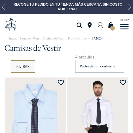
RECOGE TU PEDIDO EN TU TIENDA MÁS CERCANA SIN COSTO
ADICIONAL.
0
Camisas
Hombre
Ropa
Camisas de Vestir
Brooks Brothers
BA2024
Camisas de Vestir
de
vestir
4 artículos
FILTRAR