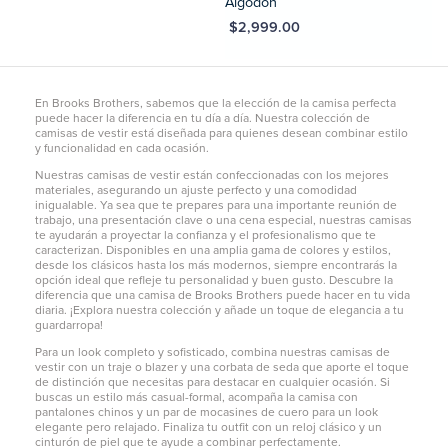
Algodón
MXN $2,999.00
En Brooks Brothers, sabemos que la elección de la camisa perfecta
puede hacer la diferencia en tu día a día. Nuestra colección de
camisas de vestir está diseñada para quienes desean combinar estilo
y funcionalidad en cada ocasión.
Nuestras camisas de vestir están confeccionadas con los mejores
materiales, asegurando un ajuste perfecto y una comodidad
inigualable. Ya sea que te prepares para una importante reunión de
trabajo, una presentación clave o una cena especial, nuestras camisas
te ayudarán a proyectar la confianza y el profesionalismo que te
caracterizan. Disponibles en una amplia gama de colores y estilos,
desde los clásicos hasta los más modernos, siempre encontrarás la
opción ideal que refleje tu personalidad y buen gusto. Descubre la
diferencia que una camisa de Brooks Brothers puede hacer en tu vida
diaria. ¡Explora nuestra colección y añade un toque de elegancia a tu
guardarropa!
Para un look completo y sofisticado, combina nuestras camisas de
vestir con un traje o blazer y una corbata de seda que aporte el toque
de distinción que necesitas para destacar en cualquier ocasión. Si
buscas un estilo más casual-formal, acompaña la camisa con
pantalones chinos
y un par de mocasines de cuero para un look
elegante pero relajado. Finaliza tu outfit con un reloj clásico y un
cinturón de piel que te ayude a combinar perfectamente.