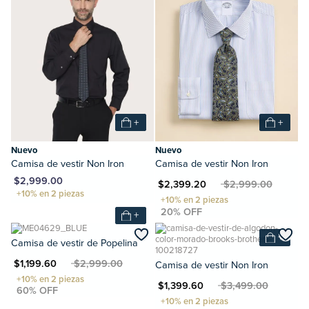
+
+
Nuevo
Nuevo
Camisa de vestir Non Iron
Camisa de vestir Non Iron
XN $2,999.00
MXN $2,399.20
MXN $2,999.00
+
+
Camisa de vestir de Popelina
N $1,199.60
MXN $2,999.00
Camisa de vestir Non Iron
MXN $1,399.60
MXN $3,499.00