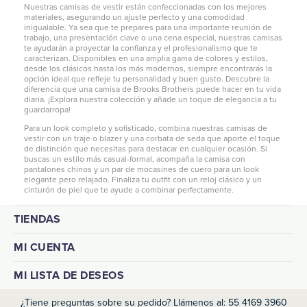
Nuestras camisas de vestir están confeccionadas con los mejores
materiales, asegurando un ajuste perfecto y una comodidad
inigualable. Ya sea que te prepares para una importante reunión de
trabajo, una presentación clave o una cena especial, nuestras camisas
te ayudarán a proyectar la confianza y el profesionalismo que te
caracterizan. Disponibles en una amplia gama de colores y estilos,
desde los clásicos hasta los más modernos, siempre encontrarás la
opción ideal que refleje tu personalidad y buen gusto. Descubre la
diferencia que una camisa de Brooks Brothers puede hacer en tu vida
diaria. ¡Explora nuestra colección y añade un toque de elegancia a tu
guardarropa!
Para un look completo y sofisticado, combina nuestras camisas de
vestir con un traje o blazer y una corbata de seda que aporte el toque
de distinción que necesitas para destacar en cualquier ocasión. Si
buscas un estilo más casual-formal, acompaña la camisa con
pantalones chinos
y un par de mocasines de cuero para un look
elegante pero relajado. Finaliza tu outfit con un reloj clásico y un
cinturón de piel que te ayude a combinar perfectamente.
TIENDAS
MI CUENTA
MI LISTA DE DESEOS
¿Tiene preguntas sobre su pedido? Llámenos al: 55 4169 3960