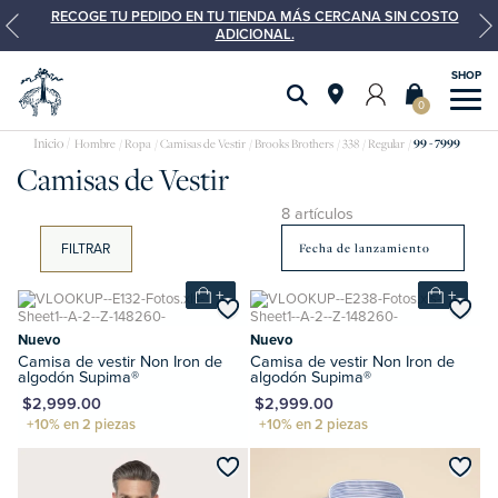
RECOGE TU PEDIDO EN TU TIENDA MÁS CERCANA SIN COSTO
ADICIONAL.
0
Camisas
Hombre
Ropa
Camisas de Vestir
Brooks Brothers
338
Regular
99 - 7999
Camisas de Vestir
de
vestir
8 artículos
FILTRAR
+
+
Nuevo
Nuevo
Camisa de vestir Non Iron de
Camisa de vestir Non Iron de
algodón Supima®
algodón Supima®
XN $2,999.00
MXN $2,999.00