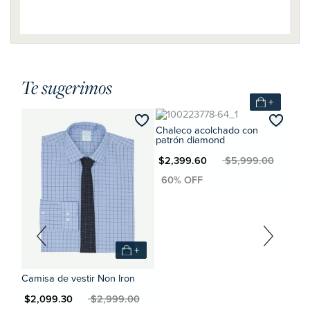
Te sugerimos
+
Chaleco acolchado con
patrón diamond
MXN $2,399.60
MXN $5,999.00
+
+
n
Camisa de vestir Non Iron
Shor
0
MXN $2,099.30
MXN $2,999.00
MXN $99