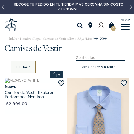
RECOGE TU PEDIDO EN TU TIENDA MÁS CERCANA SIN COSTO
ADICIONAL.
0
Camisas
Hombre
Ropa
Camisas de Vestir
Slim
15.5/2
Liso
99 - 7999
Camisas de Vestir
de
vestir
2 artículos
FILTRAR
+
Nuevo
Camisa de Vestir Explorer
Performace Non Iron
XN $2,999.00