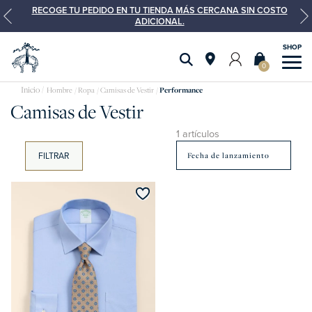
RECOGE TU PEDIDO EN TU TIENDA MÁS CERCANA SIN COSTO
ADICIONAL.
0
Camisas
Hombre
Ropa
Camisas de Vestir
Performance
Camisas de Vestir
de
vestir
1 artículos
FILTRAR