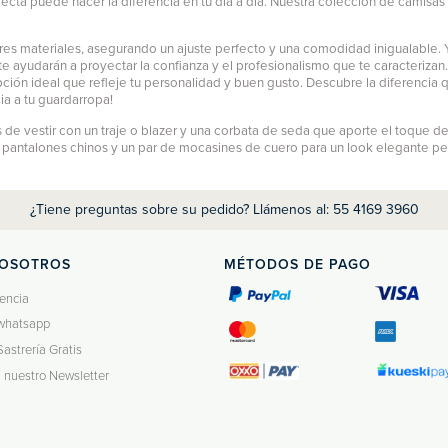
ecta puede hacer la diferencia en tu día a día. Nuestra colección de camisas
es materiales, asegurando un ajuste perfecto y una comodidad inigualable. Y
e ayudarán a proyectar la confianza y el profesionalismo que te caracterizan
pción ideal que refleje tu personalidad y buen gusto. Descubre la diferencia
ia a tu guardarropa!
de vestir con un traje o blazer y una corbata de seda que aporte el toque de
n
pantalones chinos
y un par de mocasines de cuero para un look elegante pero r
¿Tiene preguntas sobre su pedido? Llámenos al: 55 4169 3960
NOSOTROS
MÉTODOS DE PAGO
encia
whatsapp
Sastrería Gratis
a nuestro Newsletter