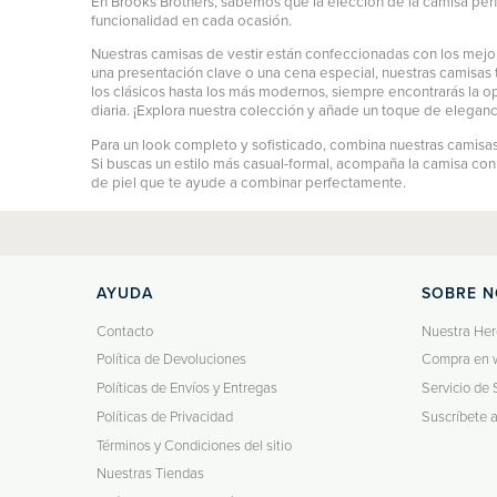
En Brooks Brothers, sabemos que la elección de la camisa perf
funcionalidad en cada ocasión.
Nuestras camisas de vestir están confeccionadas con los mejor
una presentación clave o una cena especial, nuestras camisas t
los clásicos hasta los más modernos, siempre encontrarás la o
diaria. ¡Explora nuestra colección y añade un toque de eleganc
Para un look completo y sofisticado, combina nuestras camisas 
Si buscas un estilo más casual-formal, acompaña la camisa co
de piel que te ayude a combinar perfectamente.
AYUDA
SOBRE 
Contacto
Nuestra Her
Política de Devoluciones
Compra en 
Políticas de Envíos y Entregas
Servicio de 
Políticas de Privacidad
Suscríbete 
Términos y Condiciones del sitio
Nuestras Tiendas