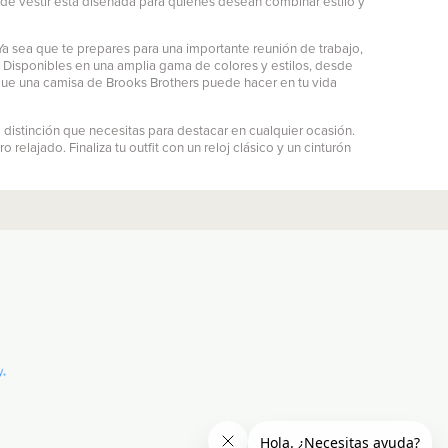
 de vestir está diseñada para quienes desean combinar estilo y
a sea que te prepares para una importante reunión de trabajo,
. Disponibles en una amplia gama de colores y estilos, desde
 que una camisa de Brooks Brothers puede hacer en tu vida
 distinción que necesitas para destacar en cualquier ocasión.
elajado. Finaliza tu outfit con un reloj clásico y un cinturón