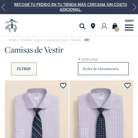
RECOGE TU PEDIDO EN TU TIENDA MÁS CERCANA SIN COSTO
ADICIONAL.
0
Camisas
Hombre
Ropa
Camisas de Vestir
Morado
338
Camisas de Vestir
de
vestir
4 artículos
FILTRAR