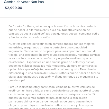
Camisa de vestir Non Iron
XN $2,999.00
En Brooks Brothers, sabemos que la elección de la camisa perfecta
puede hacer la diferencia en tu día a día. Nuestra colección de
camisas de vestir está diseñada para quienes desean combinar estilo
y funcionalidad en cada ocasión.
Nuestras camisas de vestir están confeccionadas con los mejores
materiales, asegurando un ajuste perfecto y una comodidad
inigualable. Ya sea que te prepares para una importante reunión de
trabajo, una presentación clave o una cena especial, nuestras camisas
te ayudarán a proyectar la confianza y el profesionalismo que te
caracterizan. Disponibles en una amplia gama de colores y estilos,
desde los clásicos hasta los más modernos, siempre encontrarás la
opción ideal que refleje tu personalidad y buen gusto. Descubre la
diferencia que una camisa de Brooks Brothers puede hacer en tu vida
diaria. ¡Explora nuestra colección y añade un toque de elegancia a tu
guardarropa!
Para un look completo y sofisticado, combina nuestras camisas de
vestir con un traje o blazer y una corbata de seda que aporte el toque
de distinción que necesitas para destacar en cualquier ocasión. Si
buscas un estilo más casual-formal, acompaña la camisa con
pantalones chinos
y un par de mocasines de cuero para un look
elegante pero relajado. Finaliza tu outfit con un reloj clásico y un
cinturón de piel que te ayude a combinar perfectamente.